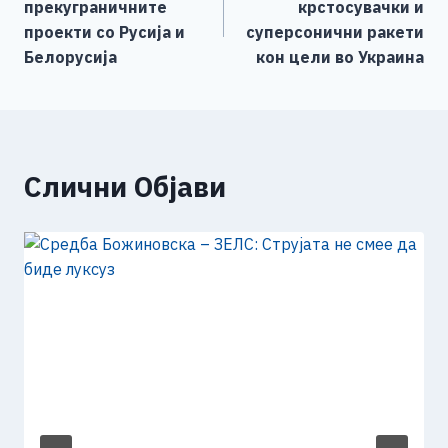
прекуграничните
крстосувачки и
o
er
p
k
напис
проекти со Русија и
суперсонични ракети
k
Белорусија
кон цели во Украина
Слични Објави