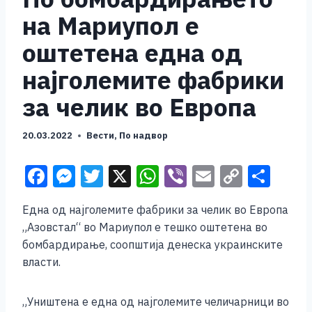
на Мариупол е
оштетена една од
најголемите фабрики
за челик во Европа
20.03.2022
Вести
,
По надвор
F
M
T
X
W
Vi
E
C
S
a
e
wi
h
b
m
o
h
Eдна од најголемите фабрики за челик во Европа
c
ss
tt
at
er
ai
p
ar
„Азовстал“ во Мариупол е тешко оштетена во
e
e
er
s
l
y
e
бомбардирање, соопштија денеска украинските
b
n
A
Li
власти.
o
g
p
n
„Уништена е една од најголемите челичарници во
o
er
p
k