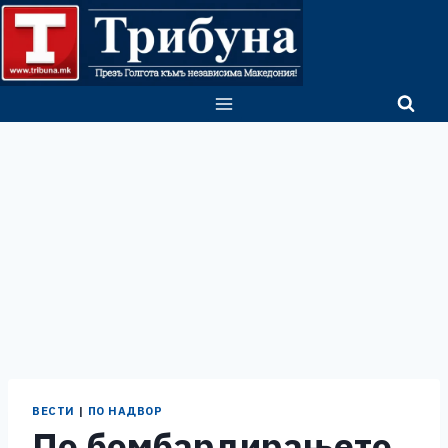
Skip
to
content
ВЕСТИ
|
ПО НАДВОР
По бомбардирањето