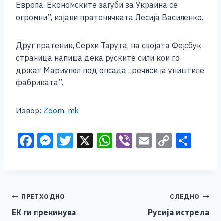
Европа. Економските загуби за Украина се
k
огромни”, изјави пратеничката Лесија Василенко.
Друг пратеник, Серхи Тарута, на својата Фејсбук
страница напиша дека руските сили кои го
држат Мариупол под опсада „речиси ја уништиле
фабриката”.
Извор
: Zoom. mk
F
M
T
X
W
Vi
E
C
S
a
e
wi
h
b
m
o
h
c
ss
tt
at
er
ai
p
ar
e
e
er
s
l
y
e
Навигација
ПРЕТХОДНО
СЛЕДНО
b
n
A
Li
ЕК ги прекинува
Русија истрела
o
g
p
n
на