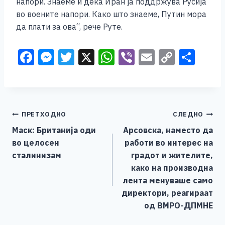
напори. Знаеме и дека Иран ја поддржува Русија
во воените напори. Како што знаеме, Путин мора
да плати за ова“, рече Руте.
F
M
T
X
W
Vi
E
C
S
a
e
wi
h
b
m
o
h
c
ss
tt
at
er
ai
p
ar
e
e
er
s
l
y
e
Навигација
ПРЕТХОДНО
СЛЕДНО
b
n
A
Li
Маск: Британија оди
Арсовска, наместо да
o
g
p
n
на
во целосен
работи во интерес на
o
er
p
k
напис
сталинизам
градот и жителите,
k
како на производна
лента менуваше само
директори, реагираат
од ВМРО-ДПМНЕ