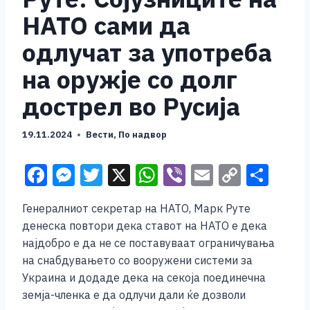
НАТО сами да
одлучат за употреба
на оружје со долг
дострел во Русија
19.11.2024
Вести
,
По надвор
F
M
T
X
W
Vi
E
C
S
a
e
wi
h
b
m
o
h
Генералниот секретар на НАТО, Марк Руте
c
ss
tt
at
er
ai
p
ar
денеска повтори дека ставот на НАТО е дека
e
e
er
s
l
y
e
најдобро е да не се поставуваат ограничувања
b
n
A
Li
на снабдувањето со вооружени системи за
Украина и додаде дека на секоја поединечна
o
g
p
n
земја-членка е да одлучи дали ќе дозволи
o
er
p
k