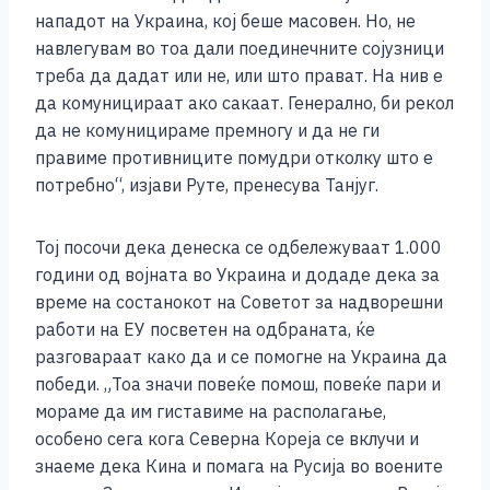
нападот на Украина, кој беше масовен. Но, не
навлегувам во тоа дали поединечните сојузници
треба да дадат или не, или што прават. На нив е
да комуницираат ако сакаат. Генерално, би рекол
да не комуницираме премногу и да не ги
правиме противниците помудри отколку што е
потребно“, изјави Руте, пренесува Танјуг.
Тој посочи дека денеска се одбележуваат 1.000
години од војната во Украина и додаде дека за
време на состанокот на Советот за надворешни
работи на ЕУ посветен на одбраната, ќе
разговараат како да и се помогне на Украина да
победи. „Тоа значи повеќе помош, повеќе пари и
мораме да им гиставиме на располагање,
особено сега кога Северна Кореја се вклучи и
знаеме дека Кина и помага на Русија во воените