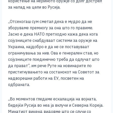
користење на нејзиното оружје со долг дострел
k
за напад на цели во Русија.
„Отсекогаш сум сметал дека е мудро да не
зборуваме премногу за она што го правиме.
Јасно е дека НАТО претходно кажа дека кога
сојузниците снабдуваат системи за оружје на
Украина, најдобро е да не се поставуваат
ограничувања за нив. Ова е генерален став, но
сојузниците поединечно треба да одлучат што
да прават“, им рече Руте на новинарите по
пристигнувањето на состанокот на Советот за
надворешни работи на ЕУ, посветен на
одбраната.
„Во моментов гледаме ескалација на војната,
бидејќи Русија во неа ја вклучи и Северна Кореја.
Минатиот викенд видовме што се случи со