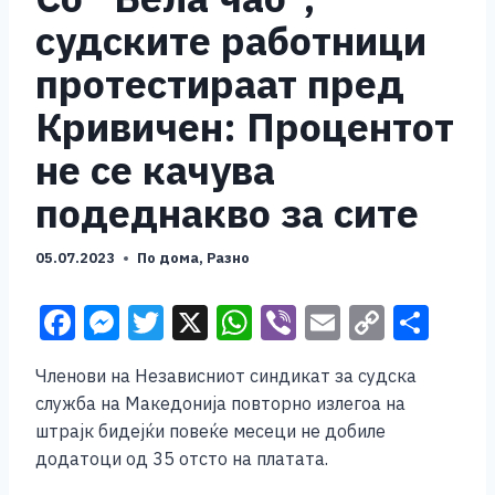
судските работници
протестираат пред
Кривичен: Процентот
не се качува
подеднакво за сите
05.07.2023
По дома
,
Разно
F
M
T
X
W
Vi
E
C
S
a
e
wi
h
b
m
o
h
Членови на Независниот синдикат за судска
c
ss
tt
at
er
ai
p
ar
служба на Македонија повторно излегоа на
e
e
er
s
l
y
e
штрајк бидејќи повеќе месеци не добиле
b
n
A
Li
додатоци од 35 отсто на платата.