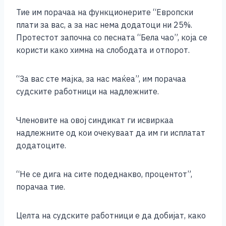
o
g
p
n
Тие им порачаа на функционерите “Европски
o
er
p
k
плати за вас, а за нас нема додатоци ни 25%.
k
Протестот започна со песната “Бела чао”, која се
користи како химна на слободата и отпорот.
“За вас сте мајка, за нас маќеа”, им порачаа
судските работници на надлежните.
Членовите на овој синдикат ги исвиркаа
надлежните од кои очекуваат да им ги исплатат
додатоците.
“Не се дига на сите подеднакво, процентот”,
порачаа тие.
Целта на судските работници е да добијат, како