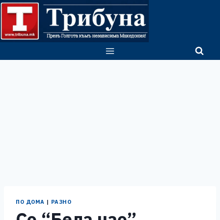
Skip
to
content
ПО ДОМА
|
РАЗНО
Со “Бела чао”,