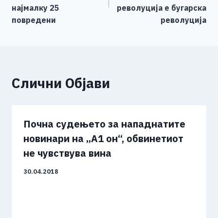
k
најмалку 25
револуција е бугарска
повредени
револуција
Слични Објави
Почна судењето за нападнатите
новинари на „А1 он“, обвинетиот
не чувствува вина
30.04.2018