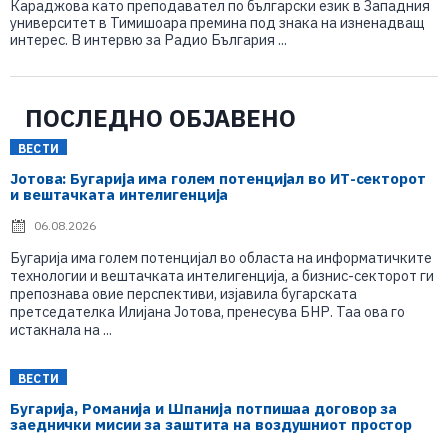
Караджова като преподавател по български език в Западния
университет в Тимишоара премина под знака на изненадващ
интерес. В интервю за Радио България ...
ПОСЛЕДНО ОБЈАВЕНО
ВЕСТИ
Јотова: Бугарија има голем потенцијал во ИТ-секторот
и вештачката интелигенција
06.08.2026
Бугарија има голем потенцијал во областа на информатичките
технологии и вештачката интелигенција, а бизнис-секторот ги
препознава овие перспективи, изјавила бугарската
претседателка Илијана Јотова, пренесува БНР. Таа ова го
истакнала на ...
ВЕСТИ
Бугарија, Романија и Шпанија потпишаа договор за
заеднички мисии за заштита на воздушниот простор