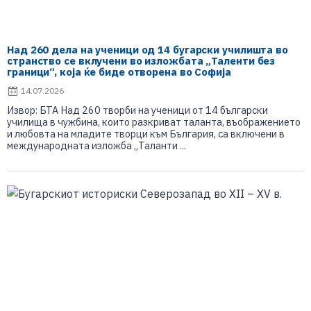
Над 260 дела на ученици од 14 бугарски училишта во
странство се вклучени во изложбата „Таленти без
граници“, која ќе биде отворена во Софија
14.07.2026
Извор: БТА Над 260 творби на ученици от 14 български
училища в чужбина, които разкриват таланта, въображението
и любовта на младите творци към България, са включени в
международната изложба „Таланти ...