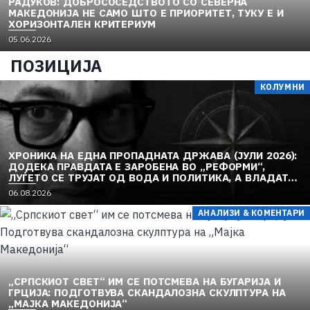
РАДУКОВ: ДОБРОСОСЕДСТВОТО СО СЕВЕРНА
МАКЕДОНИЈА НЕ САМО ШТО Е ПРИОРИТЕТ, ТУКУ Е И
ХОРИЗОНТАЛЕН КРИТЕРИУМ
05.06.2026
ПОЗИЦИЈА
КОЛУМНИ
ХРОНИКА НА ЕДНА ПРОПАДНАТА ДРЖАВА (ЈУЛИ 2026):
ДОДЕКА ПРАВДАТА Е ЗАРОБЕНА ВО „РЕФОРМИ“,
ЛУЃЕТО СЕ ТРУЈАТ ОД ВОДА И ПОЛИТИКА, А ВЛАДАТА
И ОПОЗИЦИЈАТА СЕ „РЕКОНСТРУИРААТ“ – ЗЕМЈАТА
06.08.2026
ТОНЕ ВО „ДОСТОИНСТВО“ И МОЛЧИ ПРЕД УКРАИНА
АНАЛИЗИ & КОМЕНТАРИ
„СРПСКИОТ СВЕТ“ ИМ СЕ ПОТСМЕВА НА БУГАРИЈА И
ГРЦИЈА: ПОДГОТВУВА СКАНДАЛОЗНА СКУЛПТУРА НА
„МАЈКА МАКЕДОНИЈА“