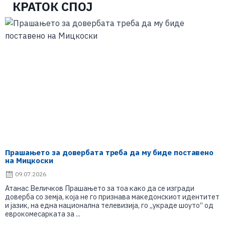
КРАТОК СПОЈ
Прашањето за довербата треба да му биде поставено
на Мицкоски
09.07.2026
Атанас Величков Прашањето за тоа како да се изгради
доверба со земја, која не го признава македонскиот идентитет
и јазик, на една национална телевизија, го „украде шоуто“ од
еврокомесарката за ...