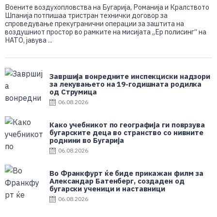
Воените воздухопловства на Бугарија, Романија и Кралството
Шпанија потпишаа тристран технички договор за
спроведување прекугранични операции за заштита на
воздушниот простор во рамките на мисијата „Ер полисинг“ на
НАТО, јавува ...
Завршија вонредните инспекциски надзори
за лекувањето на 19-годишната родилка
од Струмица
06.08.2026
Како учебникот по географија ги поврзува
бугарските деца во странство со нивните
роднини во Бугарија
06.08.2026
Во Франкфурт ќе биде прикажан филм за
Александар Батенберг, создаден од
бугарски ученици и наставници
06.08.2026