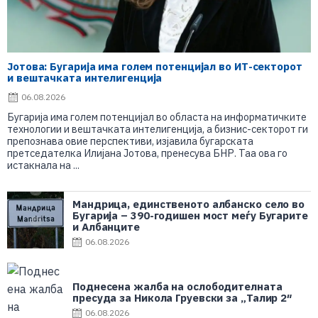
Јотова: Бугарија има голем потенцијал во ИТ-секторот
и вештачката интелигенција
06.08.2026
Бугарија има голем потенцијал во областа на информатичките
технологии и вештачката интелигенција, а бизнис-секторот ги
препознава овие перспективи, изјавила бугарската
претседателка Илијана Јотова, пренесува БНР. Таа ова го
истакнала на ...
Мандрица, единственото албанско село во
Бугарија – 390-годишен мост меѓу Бугарите
и Албанците
06.08.2026
Поднесена жалба на ослободителната
пресуда за Никола Груевски за „Талир 2″
06.08.2026