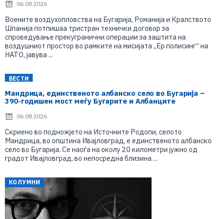
06.08.2026
Воените воздухопловства на Бугарија, Романија и Кралството
Шпанија потпишаа тристран технички договор за
спроведување прекугранични операции за заштита на
воздушниот простор во рамките на мисијата „Ер полисинг“ на
НАТО, јавува ...
ВЕСТИ
Мандрица, единственото албанско село во Бугарија –
390-годишен мост меѓу Бугарите и Албанците
06.08.2026
Скриено во подножјето на Источните Родопи, селото
Мандрица, во општина Ивајловград, е единственото албанско
село во Бугарија. Се наоѓа на околу 20 километри јужно од
градот Ивајловград, во непосредна близина ...
КОЛУМНИ