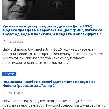
Хроника на една пропадната држава (јули 2026):
Додека правдата е заробена во „реформи“, луѓето се
трујат од вода и политика, а владата и опозицијата се
„реконструираат“ – земјата тоне во „достоинство“ и
молчи пред Украина
06.08.2026
Џабир Дерала/ Civil media Јули 2026 година донесе нови
настани, некои од нив и крајно вознемирувачки, но не донесе
ништо суштински ново во тоа како се однесуваат
политичарите, олигарсите, медиумите ...
ВЕСТИ
Поднесена жалба на ослободителната пресуда за
Никола Груевски за „Талир 2″
06.08.2026
Обвинителството поднесе жалба на ослободителната
пресуда за експремиерот, Никола Груевски, за случајот „Талир