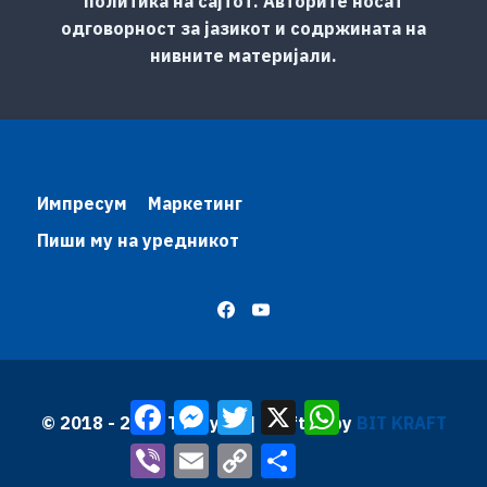
политика на сајтот. Авторите носат
одговорност за јазикот и содржината на
нивните материјали.
Импресум
Маркетинг
Пиши му на уредникот
Facebook
Messenger
Twitter
X
WhatsApp
© 2018 - 2026 Трибуна | Krafted by
BIT KRAFT
Viber
Email
Copy
Share
Link