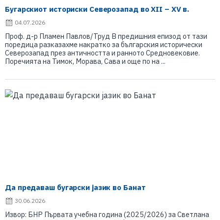
Бугарскиот историски Северозапад во XII – XV в.
04.07.2026
Проф. д-р Пламен Павлов/Труд В предишния епизод от тази
поредица разказахме накратко за българския исторически
Северозапад през античността и ранното Средновековие.
Поречията на Тимок, Морава, Сава и още по на ...
Да предаваш бугарски јазик во Банат
30.06.2026
Извор: БНР Първата учебна година (2025/2026) за Светлана