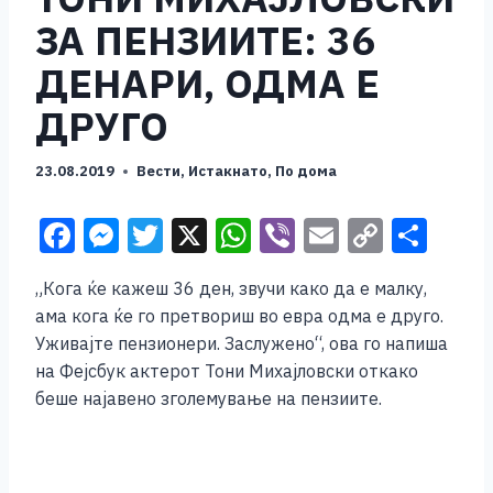
ЗА ПЕНЗИИТЕ: 36
ДЕНАРИ, ОДМА Е
ДРУГО
23.08.2019
Вести
,
Истакнато
,
По дома
F
M
T
X
W
Vi
E
C
S
a
e
wi
h
b
m
o
h
„Кога ќе кажеш 36 ден, звучи како да е малку,
c
ss
tt
at
er
ai
p
ar
ама кога ќе го претвориш во евра одма е друго.
e
e
er
s
l
y
e
Уживајте пензионери. Заслужено“, ова го напиша
b
n
A
Li
на Фејсбук актерот Тони Михајловски откако
беше најавено зголемување на пензиите.
o
g
p
n
o
er
p
k
k