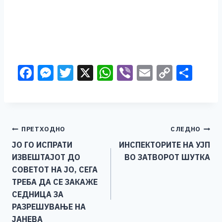
F
M
T
X
W
Vi
E
C
S
a
e
wi
h
b
m
o
h
c
ss
tt
at
er
ai
p
ar
e
e
er
s
l
y
e
Навигација
ПРЕТХОДНО
СЛЕДНО
b
n
A
Li
ЈО ГО ИСПРАТИ
ИНСПЕКТОРИТЕ НА УЈП
o
g
p
n
на
ИЗВЕШТАЈОТ ДО
ВО ЗАТВОРОТ ШУТКА
o
er
p
k
напис
СОВЕТОТ НА ЈО, СЕГА
k
ТРЕБА ДА СЕ ЗАКАЖЕ
СЕДНИЦА ЗА
РАЗРЕШУВАЊЕ НА
ЈАНЕВА