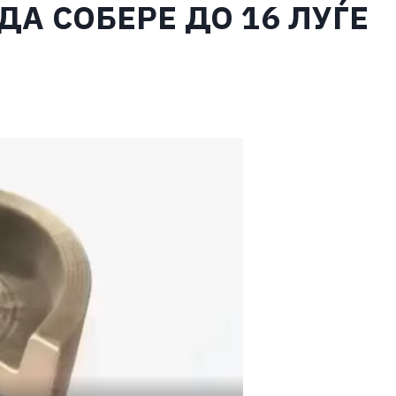
ДА СОБЕРЕ ДО 16 ЛУЃЕ
S
h
ar
e