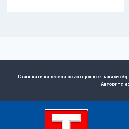
Ставовите изнесени во авторските написи обј
Авторите но