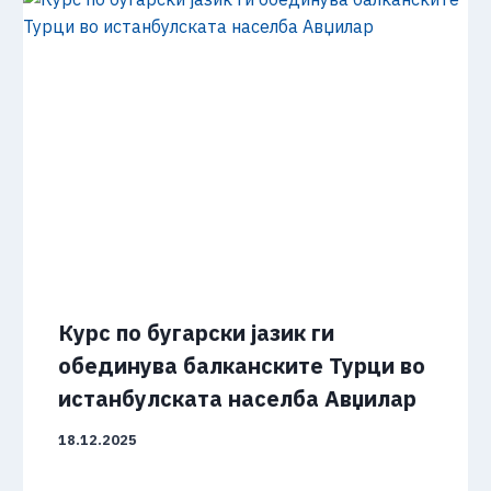
Курс по бугарски јазик ги
обединува балканските Турци во
истанбулската населба Авџилар
18.12.2025