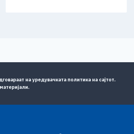
говараат на уредувачката политика на сајтот.
 материјали.