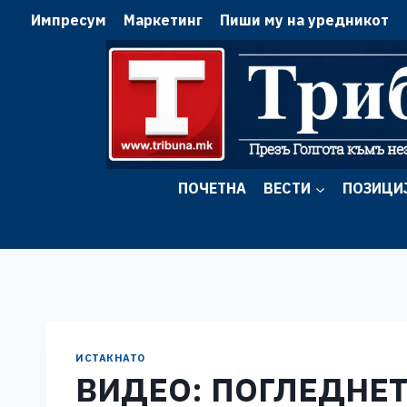
Skip
Импресум
Маркетинг
Пиши му на уредникот
to
content
ПОЧЕТНА
ВЕСТИ
ПОЗИЦИ
ИСТАКНАТО
ВИДЕО: ПОГЛЕДНЕТ