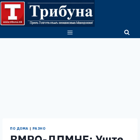
Skip
to
content
ПО ДОМА
|
РАЗНО
ВМРО-ДПМНЕ: Уште