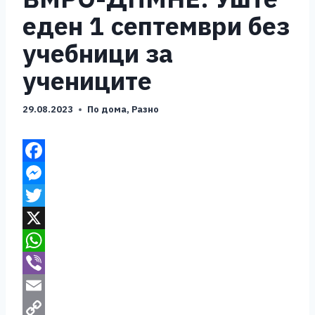
еден 1 септември без
учебници за
учениците
29.08.2023
По дома
,
Разно
F
a
M
c
e
T
e
s
w
X
b
s
i
W
o
e
t
h
V
o
n
t
a
i
E