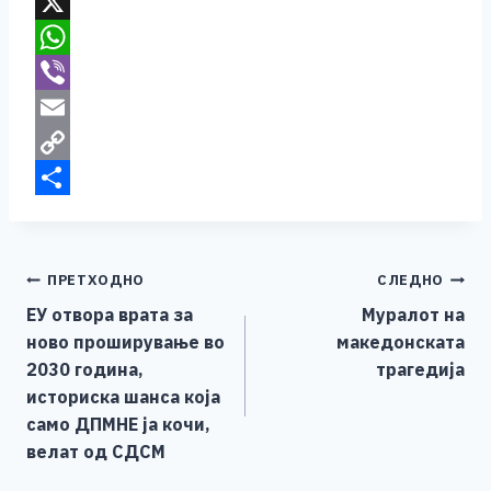
c
e
T
e
s
w
X
b
s
i
W
o
e
t
h
V
o
n
t
a
i
E
k
g
e
t
b
m
C
e
r
s
e
a
o
S
r
A
r
i
p
h
Навигација
ПРЕТХОДНО
СЛЕДНО
p
l
y
a
ЕУ отвора врата за
Муралот на
p
L
r
на
ново проширување во
македонската
i
e
напис
2030 година,
трагедија
n
историска шанса која
k
само ДПМНЕ ја кочи,
велат од СДСМ