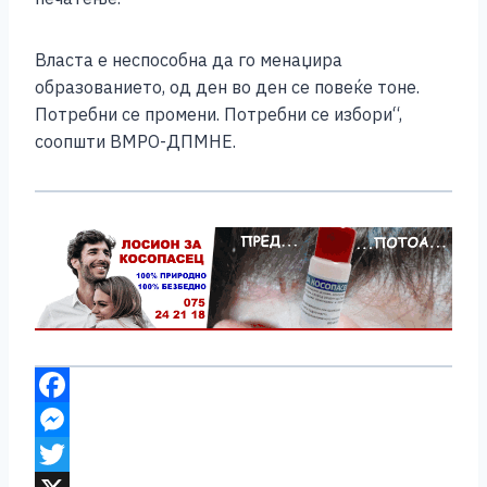
Власта е неспособна да го менаџира
образованието, од ден во ден се повеќе тоне.
Потребни се промени. Потребни се избори“,
соопшти ВМРО-ДПМНЕ.
F
a
M