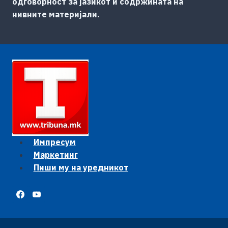
одговорност за јазикот и содржината на
нивните материјали.
Импресум
Маркетинг
Пиши му на уредникот