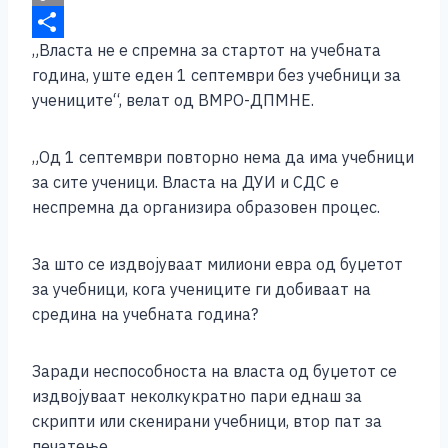
k
g
e
t
b
m
C
„Власта не е спремна за стартот на учебната
e
r
s
e
a
o
S
година, уште еден 1 септември без учебници за
r
A
r
i
p
h
учениците“, велат од ВМРО-ДПМНЕ.
p
l
y
a
p
L
r
„Од 1 септември повторно нема да има учебници
i
e
за сите ученици. Власта на ДУИ и СДС е
неспремна да организира образовен процес.
n
k
За што се издвојуваат милиони евра од буџетот
за учебници, кога учениците ги добиваат на
средина на учебната година?
Заради неспособноста на власта од буџетот се
издвојуваат неколкукратно пари еднаш за
скрипти или скенирани учебници, втор пат за
печатење.