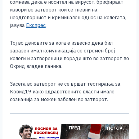
b
n
A
Li
сомнева дека е носител на вирусот, брифираат
извори во затворот кои се гневни на
o
g
p
n
неодговорниот и криминален однос на колегата,
o
er
p
k
јавува
Експрес
.
k
Тој во деновите за кога е извесно дека бил
заразен имал комуникација со огромен број
колеги и затвореници поради што во затворот во
Охрид владее паника.
Засега во затворот не се вршат тестирања за
Ковид19 иако здравствените власти имале
сознанија за можен заболен во затворот.