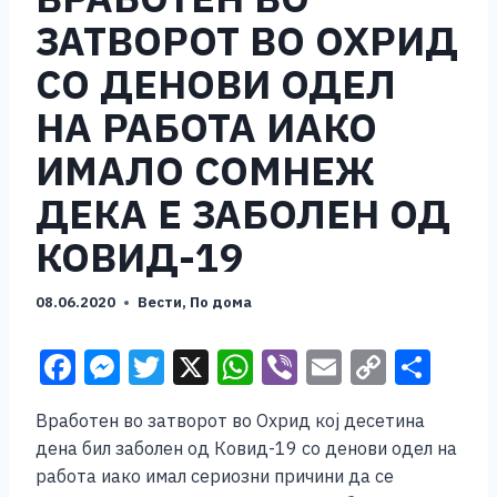
ЗАТВОРОТ ВО ОХРИД
СО ДЕНОВИ ОДЕЛ
НА РАБОТА ИАКО
ИМАЛО СОМНЕЖ
ДЕКА Е ЗАБОЛЕН ОД
КОВИД-19
08.06.2020
Вести
,
По дома
F
M
T
X
W
Vi
E
C
S
a
e
wi
h
b
m
o
h
Вработен во затворот во Охрид кој десетина
c
ss
tt
at
er
ai
p
ar
дена бил заболен од Ковид-19 со денови одел на
e
e
er
s
l
y
e
работа иако имал сериозни причини да се