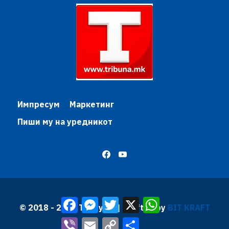
Импресум
Маркетинг
Пиши му на уредникот
Facebook
Messenger
Twitter
X
WhatsApp
© 2018 - 2026 Трибуна | Krafted by
BIT KRAFT
Viber
Email
Copy
Share