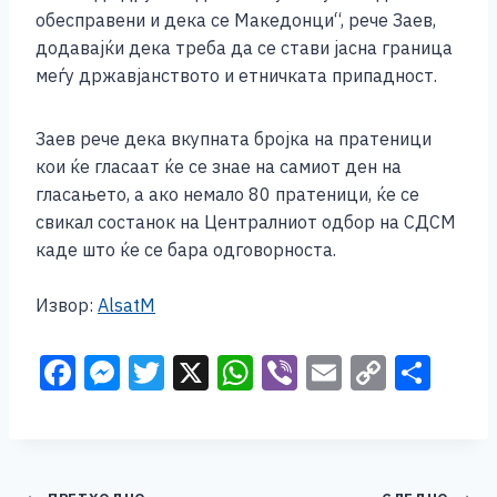
обесправени и дека се Македонци“, рече Заев,
додавајќи дека треба да се стави јасна граница
меѓу државјанството и етничката припадност.
Заев рече дека вкупната бројка на пратеници
кои ќе гласаат ќе се знае на самиот ден на
гласањето, а ако немало 80 пратеници, ќе се
свикал состанок на Централниот одбор на СДСМ
каде што ќе се бара одговорноста.
Извор:
AlsatM
F
M
T
X
W
Vi
E
C
S
a
e
wi
h
b
m
o
h
c
ss
tt
at
er
ai
p
ar
e
e
er
s
l
y
e