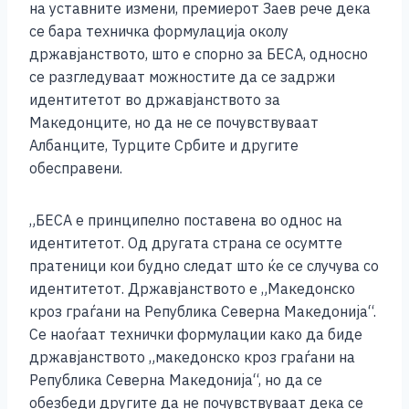
e
e
er
s
l
y
e
на уставните измени, премиерот Заев рече дека
b
n
A
Li
се бара техничка формулација околу
државјанството, што е спорно за БЕСА, односно
o
g
p
n
се разгледуваат можностите да се задржи
o
er
p
k
идентитетот во државјанството за
k
Македонците, но да не се почувствуваат
Албанците, Турците Србите и другите
обесправени.
„БЕСА е принципелно поставена во однос на
идентитетот. Од другата страна се осумтте
пратеници кои будно следат што ќе се случува со
идентитетот. Државјанството е „Македонско
кроз граѓани на Република Северна Македонија“.
Се наоѓаат технички формулации како да биде
државјанството „македонско кроз граѓани на
Република Северна Македонија“, но да се
обезбеди другите да не почувствуваат дека се