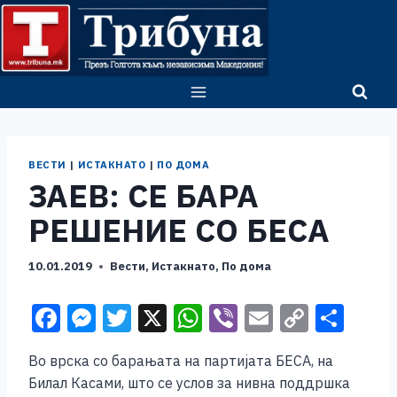
Skip
to
content
ВЕСТИ
|
ИСТАКНАТО
|
ПО ДОМА
ЗАЕВ: СЕ БАРА
РЕШЕНИЕ СО БЕСА
10.01.2019
Вести
,
Истакнато
,
По дома
F
M
T
X
W
Vi
E
C
S
a
e
wi
h
b
m
o
h
Во врска со барањата на партијата БЕСА, на
c
ss
tt
at
er
ai
p
ar
Билал Касами, што се услов за нивна поддршка