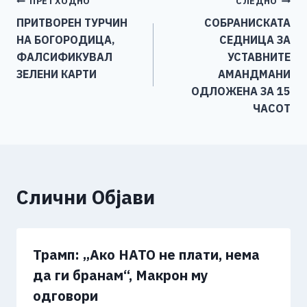
Навигација
ПРЕТХОДНО
СЛЕДНО
b
n
A
Li
ПРИТВОРЕН ТУРЧИН
СОБРАНИСКАТА
o
g
p
n
на
НА БОГОРОДИЦА,
СЕДНИЦА ЗА
o
er
p
k
напис
ФАЛСИФИКУВАЛ
УСТАВНИТЕ
k
ЗЕЛЕНИ КАРТИ
АМАНДМАНИ
ОДЛОЖЕНА ЗА 15
ЧАСОТ
Слични Објави
Трамп: „Ако НАТО не плати, нема
да ги бранам“, Макрон му
одговори