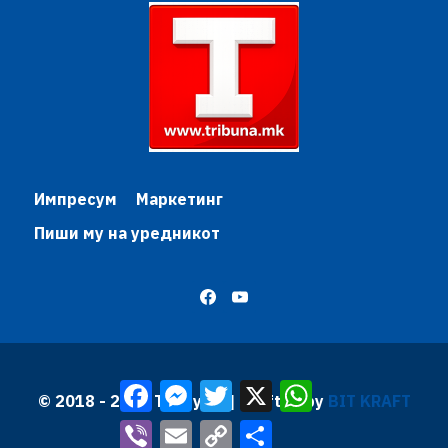
Импресум
Маркетинг
Пиши му на уредникот
Facebook
Messenger
Twitter
X
WhatsApp
© 2018 - 2026 Трибуна | Krafted by
BIT KRAFT
Viber
Email
Copy
Share
Link