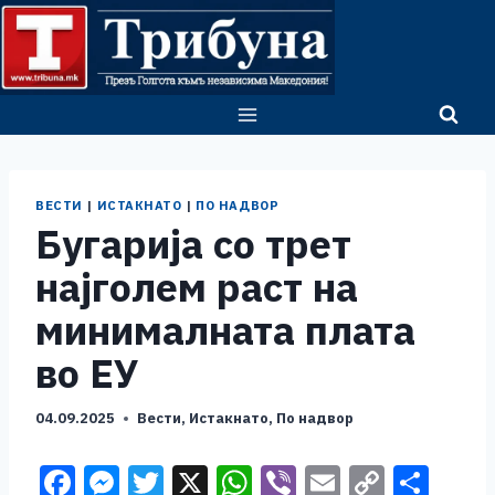
Skip
to
content
ВЕСТИ
|
ИСТАКНАТО
|
ПО НАДВОР
Бугарија со трет
најголем раст на
минималната плата
во ЕУ
04.09.2025
Вести
,
Истакнато
,
По надвор
F
M
T
X
W
Vi
E
C
S