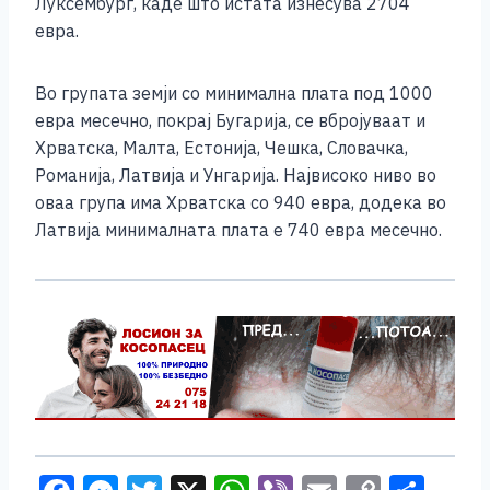
Луксембург, каде што истата изнесува 2704
евра.
Во групата земји со минимална плата под 1000
евра месечно, покрај Бугарија, се вбројуваат и
Хрватска, Малта, Естонија, Чешка, Словачка,
Романија, Латвија и Унгарија. Највисоко ниво во
оваа група има Хрватска со 940 евра, додека во
Латвија минималната плата е 740 евра месечно.