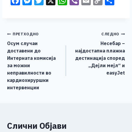
F
M
T
X
W
Vi
E
C
S
a
e
wi
h
b
m
o
h
c
ss
tt
at
er
ai
p
ar
e
e
er
s
l
y
e
Навигација
ПРЕТХОДНО
СЛЕДНО
b
n
A
Li
Осум случаи
Несебар –
o
g
p
n
на
доставени до
најдостапна плажна
o
er
p
k
напис
Интерната комисија
дестинација според
k
за можни
„Дејли мејл“ и
неправилности во
easyJet
кардиохируршки
интервенции
Слични Објави