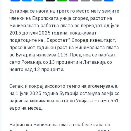
a
e
wi
h
b
m
o
h
Бугарија се наоѓа на третото место меѓу земјите-
c
ss
tt
at
er
ai
p
ar
членки на Европската унија според растот на
e
e
er
s
l
y
e
минималната работна плата во периодот од јули
b
n
A
Li
2015 до јули 2025 година, покажуваат
податоците на „Евростат“. Според извештајот,
o
g
p
n
просечниот годишен раст на минималната плата
o
er
p
k
во Бугарија изнесува 11%. Пред неа се наоѓаат
k
само Романија со 13 проценти и Литванија со
нешто над 12 проценти.
Сепак, и покрај високото темпо на зголемување,
на 1 јули 2025 година Бугарија останува земја со
најниска минимална плата во Унијата – само 551
евро на месец.
Највисока минимална плата е забележана во