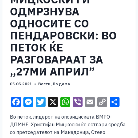
ОДМРЗНУВА
ОДНОСИТЕ СО
ПЕНДАРОВСКИ: ВО
ПЕТОК ЌЕ
РАЗГОВАРААТ ЗА
„27МИ АПРИЛ”
05.05.2021
Вести
,
По дома
F
M
T
X
W
Vi
E
C
S
a
e
wi
h
b
m
o
h
Во петок, лидерот на опозициската ВМРО-
c
ss
tt
at
er
ai
p
ar
ДПМНЕ, Христијан Мицкоски ќе оствари средба
e
e
er
s
l
y
e
со претседателот на Македонија, Стево