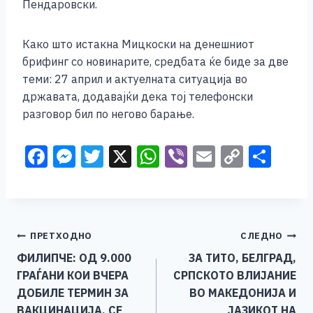
b
n
A
Li
Пендаровски.
o
g
p
n
Како што истакна Мицкоски на денешниот
o
er
p
k
брифинг со новинарите, средбата ќе биде за две
k
теми: 27 април и актуелната ситуација во
државата, додавајќи дека тој телефонски
разговор бил по негово барање.
F
M
T
X
W
Vi
E
C
S
a
e
wi
h
b
m
o
h
c
ss
tt
at
er
ai
p
ar
e
e
er
s
l
y
e
Навигација
ПРЕТХОДНО
СЛЕДНО
b
n
A
Li
ФИЛИПЧЕ: ОД 9.000
ЗА ТИТО, БЕЛГРАД,
o
g
p
n
на
ГРАЃАНИ КОИ ВЧЕРА
СРПСКОТО ВЛИЈАНИЕ
o
er
p
k
напис
ДОБИЛЕ ТЕРМИН ЗА
ВО МАКЕДОНИЈА И
ВАКЦИНАЦИЈА, СЕ
ЈАЗИКОТ НА