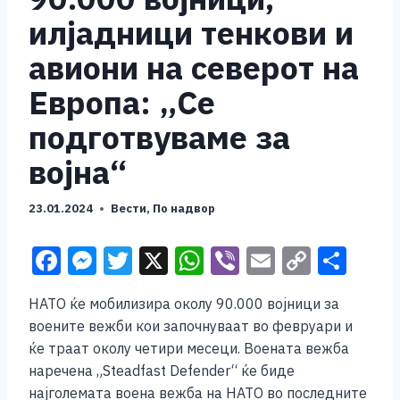
илјадници тенкови и
авиони на северот на
Европа: „Се
подготвуваме за
војна“
23.01.2024
Вести
,
По надвор
F
M
T
X
W
Vi
E
C
S
a
e
wi
h
b
m
o
h
НАТО ќе мобилизира околу 90.000 војници за
c
ss
tt
at
er
ai
p
ar
воените вежби кои започнуваат во февруари и
e
e
er
s
l
y
e
ќе траат околу четири месеци. Воената вежба
b
n
A
Li
наречена „Steadfast Defender“ ќе биде
најголемата воена вежба на НАТО во последните