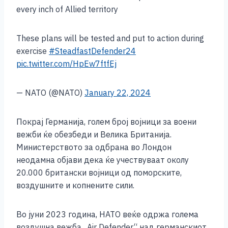
every inch of Allied territory
These plans will be tested and put to action during
exercise
#SteadfastDefender24
pic.twitter.com/HpEw7ftfEj
— NATO (@NATO)
January 22, 2024
Покрај Германија, голем број војници за воени
вежби ќе обезбеди и Велика Британија.
Министерството за одбрана во Лондон
неодамна објави дека ќе учествуваат околу
20.000 британски војници од поморските,
воздушните и копнените сили.
Во јуни 2023 година, НАТО веќе одржа голема
воздушна вежба „Air Defender“ над германскиот