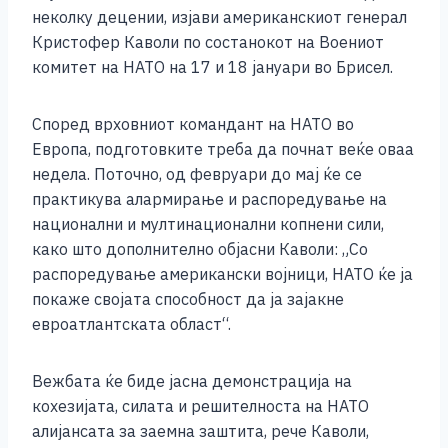
o
g
p
n
неколку децении, изјави американскиот генерал
o
er
p
k
Кристофер Каволи по состанокот на Воениот
k
комитет на НАТО на 17 и 18 јануари во Брисел.
Според врховниот командант на НАТО во
Европа, подготовките треба да почнат веќе оваа
недела. Поточно, од февруари до мај ќе се
практикува алармирање и распоредување на
национални и мултинационални копнени сили,
како што дополнително објасни Каволи: „Со
распоредување американски војници, НАТО ќе ја
покаже својата способност да ја зајакне
евроатлантската област“.
Вежбата ќе биде јасна демонстрација на
кохезијата, силата и решителноста на НАТО
алијансата за заемна заштита, рече Каволи,