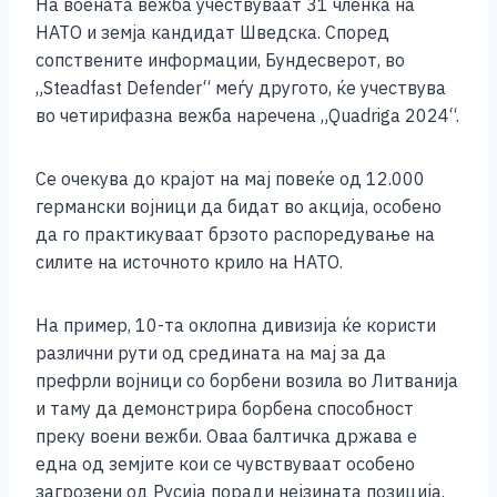
На воената вежба учествуваат 31 членка на
НАТО и земја кандидат Шведска. Според
сопствените информации, Бундесверот, во
„Steadfast Defender“ меѓу другото, ќе учествува
во четирифазна вежба наречена „Quadriga 2024“.
Се очекува до крајот на мај повеќе од 12.000
германски војници да бидат во акција, особено
да го практикуваат брзото распоредување на
силите на источното крило на НАТО.
На пример, 10-та оклопна дивизија ќе користи
различни рути од средината на мај за да
префрли војници со борбени возила во Литванија
и таму да демонстрира борбена способност
преку воени вежби. Оваа балтичка држава е
една од земјите кои се чувствуваат особено
загрозени од Русија поради нејзината позиција.