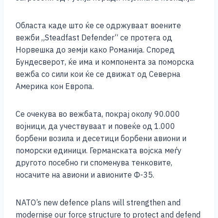
Областа каде што ќе се одржуваат воените
вежби „Steadfast Defender“ се протега од
Норвешка до земји како Романија. Според
Бундесверот, ќе има и компонента за поморска
вежба со сили кои ќе се движат од Северна
Америка кон Европа.
Се очекува во вежбата, покрај околу 90.000
војници, да учествуваат и повеќе од 1.000
борбени возила и десетици борбени авиони и
поморски единици. Германската војска меѓу
другото посебно ги споменува тенковите,
носачите на авиони и авионите Ф-35.
NATO’s new defence plans will strengthen and
modernise our force structure to protect and defend