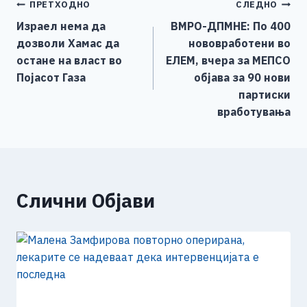
Навигација
ПРЕТХОДНО
СЛЕДНО
b
n
A
Li
Израел нема да
ВМРО-ДПМНЕ: По 400
o
g
p
n
на
дозволи Хамас да
нововработени во
o
er
p
k
напис
остане на власт во
ЕЛЕМ, вчера за МЕПСО
k
Појасот Газа
објава за 90 нови
партиски
вработувања
Слични Објави