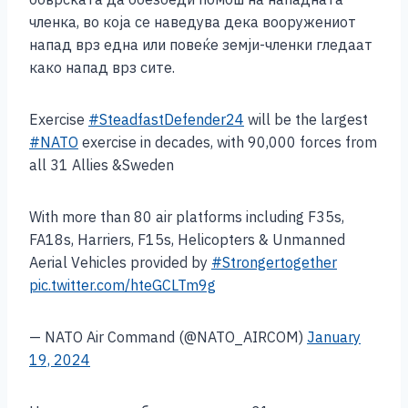
членка, во која се наведува дека вооружениот
напад врз една или повеќе земји-членки гледаат
како напад врз сите.
Exercise
#SteadfastDefender24
will be the largest
#NATO
exercise in decades, with 90,000 forces from
all 31 Allies &Sweden
With more than 80 air platforms including F35s,
FA18s, Harriers, F15s, Helicopters & Unmanned
Aerial Vehicles provided by
#Strongertogether
pic.twitter.com/hteGCLTm9g
— NATO Air Command (@NATO_AIRCOM)
January
19, 2024