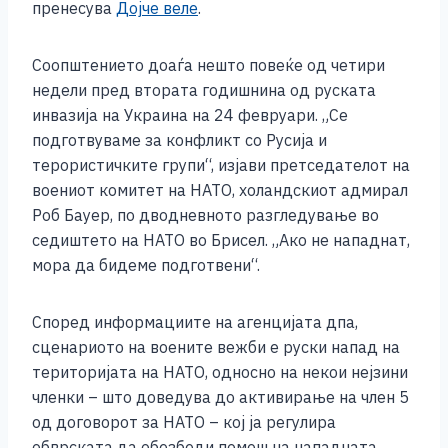
пренесува
Дојче веле
.
Соопштението доаѓа нешто повеќе од четири
недели пред втората годишнина од руската
инвазија на Украина на 24 февруари. „Се
подготвуваме за конфликт со Русија и
терористичките групи“, изјави претседателот на
воениот комитет на НАТО, холандскиот адмирал
Роб Бауер, по дводневното разгледување во
седиштето на НАТО во Брисел. „Ако не нападнат,
мора да бидеме подготвени“.
Според информациите на агенцијата дпа,
сценариото на воените вежби е руски напад на
територијата на НАТО, односно на некои нејзини
членки – што доведува до активирање на член 5
од договорот за НАТО – кој ја регулира
обврската да обезбеди помош на нападната