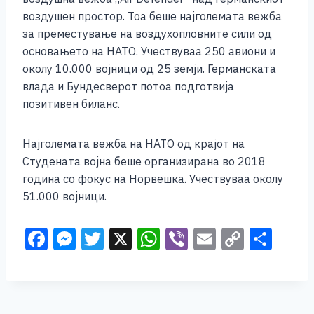
воздушен простор. Тоа беше најголемата вежба
за преместување на воздухопловните сили од
основањето на НАТО. Учествуваа 250 авиони и
околу 10.000 војници од 25 земји. Германската
влада и Бундесверот потоа подготвија
позитивен биланс.
Најголемата вежба на НАТО од крајот на
Студената војна беше организирана во 2018
година со фокус на Норвешка. Учествуваа околу
51.000 војници.
F
M
T
X
W
Vi
E
C
S
a
e
wi
h
b
m
o
h
c
ss
tt
at
er
ai
p
ar
e
e
er
s
l
y
e