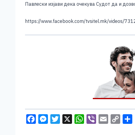
b
n
A
Li
Павлески изјави дека очекува Судот да и дозво
o
g
p
n
o
er
p
k
https://www.facebook.com/tvsitel.mk/videos/7
k
F
M
T
X
W
Vi
E
C
a
e
wi
h
b
m
o