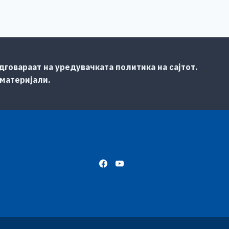
говараат на уредувачката политика на сајтот.
 материјали.