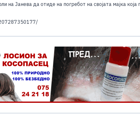
ли на Јанева да отиде на погребот на својата мајка која 
31207287350177/
S
h