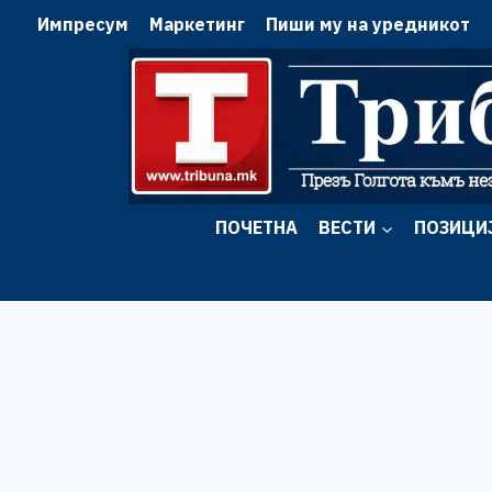
Skip
Импресум
Маркетинг
Пиши му на уредникот
to
content
ПОЧЕТНА
ВЕСТИ
ПОЗИЦИ