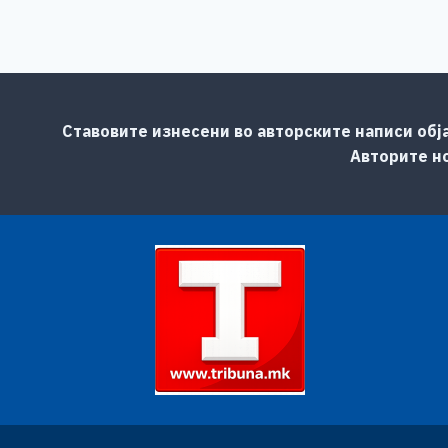
Ставовите изнесени во авторските написи обј
Авторите но