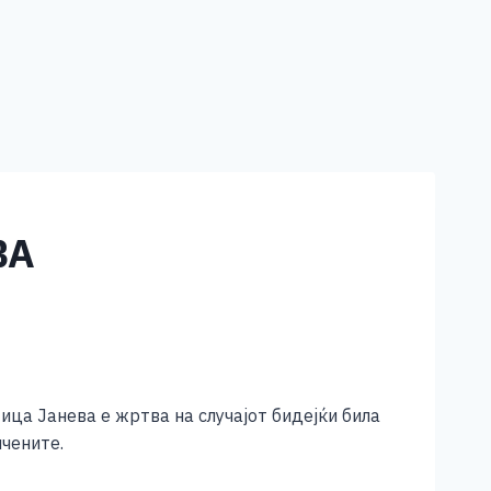
ВА
ца Јанева е жртва на случајот бидејќи била
чените.