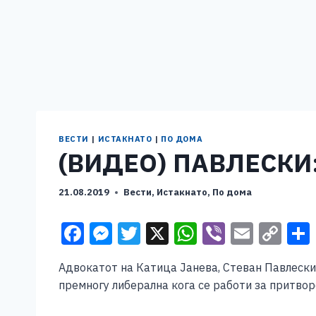
ВЕСТИ
|
ИСТАКНАТО
|
ПО ДОМА
(ВИДЕО) ПАВЛЕСКИ
21.08.2019
Вести
,
Истакнато
,
По дома
F
M
T
X
W
Vi
E
C
a
e
wi
h
b
m
o
Адвокатот на Катица Јанева, Стеван Павлески
c
ss
tt
at
er
ai
p
премногу либерална кога се работи за притвор
e
e
er
s
l
y