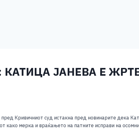
: КАТИЦА ЈАНЕВА Е ЖРТ
S
h
 пред Кривичниот суд истакна пред новинарите дека Кати
ar
от како мерка и враќањето на патните исправи на осомни
e