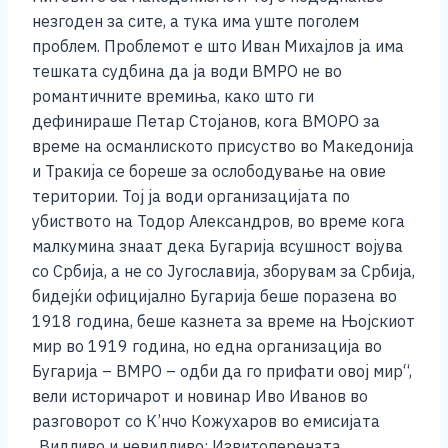
o
er
p
k
незгоден за сите, а тука има уште поголем
k
проблем. Проблемот е што Иван Михајлов ја има
тешката судбина да ја води ВМРО не во
романтичните времиња, како што ги
дефинираше Петар Стојанов, кога ВМОРО за
време на османлиското присуство во Македонија
и Тракија се бореше за ослободување на овие
територии. Тој ја води организацијата по
убиството на Тодор Александров, во време кога
малкумина знаат дека Бугарија всушност војува
со Србија, а не со Југославија, зборувам за Србија,
бидејќи официјално Бугарија беше поразена во
1918 година, беше казнета за време на Њојскиот
мир во 1919 година, но една организација во
Бугарија – ВМРО – одби да го прифати овој мир“,
вели историчарот и новинар Иво Иванов во
разговорот со К’нчо Кожухаров во емисиjaта
„Видливо и невидливо: Извитоперената