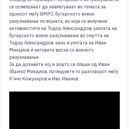
се осмелуваат да навлегуваат во темата за
односот меѓу ВМРО, бугарското воено
разузнавање по војната, во која се вклучени
активностите на Тодор Александров, улогата на
бугарското воено разузнавање во смртта на
Тодор Александров, како и улогата на Иван
Михајлов и неговите врски со военото
разузнавање.
За да дознаете кој и зошто се плаши од Иван
(Ванчо) Михајлов, погледнете го разговорот меѓу
К’нчо Кожухаров и Иво Иванов: