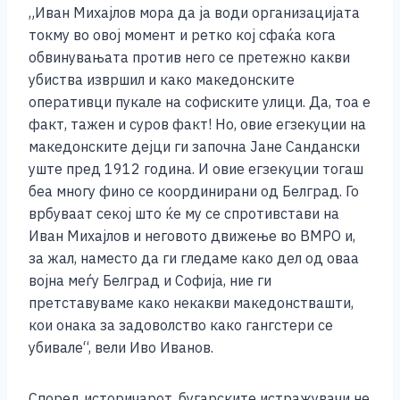
„Иван Михајлов мора да ја води организацијата
токму во овој момент и ретко кој сфаќа кога
обвинувањата против него се претежно какви
убиства извршил и како македонските
оперативци пукале на софиските улици. Да, тоа е
факт, тажен и суров факт! Но, овие егзекуции на
македонските дејци ги започна Јане Сандански
уште пред 1912 година. И овие егзекуции тогаш
беа многу фино се координирани од Белград. Го
врбуваат секој што ќе му се спротивстави на
Иван Михајлов и неговото движење во ВМРО и,
за жал, наместо да ги гледаме како дел од оваа
војна меѓу Белград и Софија, ние ги
претставуваме како некакви македонствашти,
кои онака за задоволство како гангстери се
убивале“, вели Иво Иванов.
Според историчарот, бугарските истражувачи не