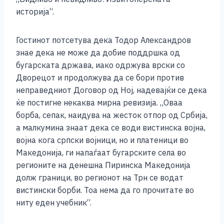
историја“.
Гостинот потсетува дека Тодор Александров
знае дека не може да добие поддршка од
бугарската држава, иако одржува врски со
Дворецот и продолжува да се бори против
неправедниот Договор од Ној, надевајќи се дека
ќе постигне некаква мирна ревизија. „Оваа
борба, сепак, наидува на жесток отпор од Србија,
а малкумина знаат дека се води вистинска војна,
војна кога српски војници, но и платеници во
Македонија, ги напаѓаат бугарските села во
регионите на денешна Пиринска Македонија
долж граници, во регионот на Трн се водат
вистински борби. Тоа нема да го прочитате во
ниту еден учебник“.