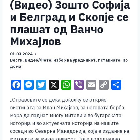
(Видео) Зошто Софија
и Белград и Скопје се
плашат од Ванчo
Михаjлов
01.03.2024
Вести
,
Видео/Фото
,
Избор на уредникот
,
Истакнато
,
По
дома
F
M
T
X
W
Vi
E
C
S
a
e
wi
h
b
m
o
h
„Стравовите се дека доколку се открие
c
ss
tt
at
er
ai
p
ar
вистината за Иван Михајлов, за неговата борба,
e
e
er
s
l
y
e
мора да паднат многу митови и во бугарската
b
n
A
Li
историја и во актуелната историја на нашите
соседи во Северна Македонија, која е издание на
o
g
p
n
митовите за македонизмот. Тој е подеднакво