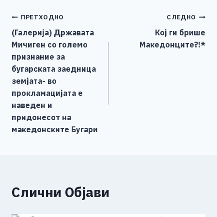
e
e
er
s
l
y
e
Навигација
ПРЕТХОДНО
СЛЕДНО
b
n
A
Li
(Галерија) Државата
Кој ги брише
o
g
p
n
на
Мичиген со големо
Македонците?!*
o
er
p
k
напис
признание за
k
бугарската заедница
земјата- во
прокламацијата е
наведен и
придонесот на
македонските Бугари
Слични Објави