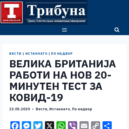
Skip
to
content
ВЕСТИ
|
ИСТАКНАТО
|
ПО НАДВОР
ВЕЛИКА БРИТАНИЈА
РАБОТИ НА НОВ 20-
МИНУТЕН ТЕСТ ЗА
КОВИД-19
22.05.2020
Вести
,
Истакнато
,
По надвор
F
M
T
X
W
Vi
E
C
S