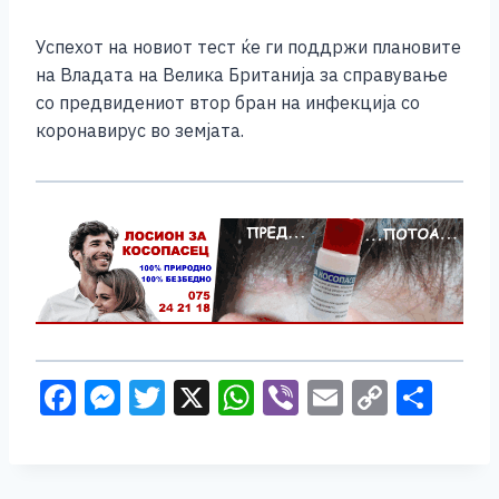
Успехот на новиот тест ќе ги поддржи плановите
на Владата на Велика Британија за справување
со предвидениот втор бран на инфекција со
коронавирус во земјата.
F
M
T
X
W
Vi
E
C
S
a
e
wi
h
b
m
o
h
c
ss
tt
at
er
ai
p
ar