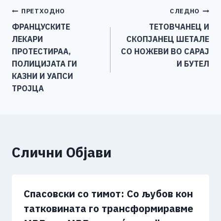
e
e
er
s
l
y
e
Навигација
ПРЕТХОДНО
СЛЕДНО
b
n
A
Li
ФРАНЦУСКИТЕ
ТЕТОВЧАНЕЦ И
o
g
p
n
на
ЛЕКАРИ
СКОПЈАНЕЦ ШЕТАЛЕ
o
er
p
k
напис
ПРОТЕСТИРАА,
СО НОЖЕВИ ВО САРАЈ
k
ПОЛИЦИЈАТА ГИ
И БУТЕЛ
КАЗНИ И УАПСИ
ТРОЈЦА
Слични Објави
Спасовски со тимот: Со љубов кон
татковината го трансформиравме