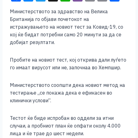
a
e
wi
h
b
m
o
h
Министерството за здравство на Велика
c
ss
tt
at
er
ai
p
ar
Британија го објави почетокот на
e
e
er
s
l
y
e
истражувањето на новиот тест за Ковид-19, со
b
n
A
Li
кој ќе бидат потребни само 20 минути за да се
добијат резултати.
o
g
p
n
o
er
p
k
Пробите на новиот тест, кој открива дали луѓето
k
го имаат вирусот или не, започнаа во Хемпшир.
Министерството соопшти дека новиот метод на
тестирање „се покажа дека е ефикасен во
клинички услови“.
Тестот ќе биде испробан во оддели за итни
случаи, а пробниот план ќе опфати околу 4.000
лица и ќе трае до шест недели.