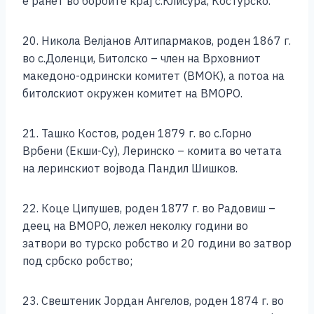
е ранет во борбите крај с.Клисура, Костурско.
20. Никола Велјанов Алтипармаков, роден 1867 г.
во с.Доленци, Битолско – член на Врховниот
македоно-одрински комитет (ВМОК), а потоа на
битолскиот окружен комитет на ВМОРО.
21. Ташко Костов, роден 1879 г. во с.Горно
Врбени (Екши-Су), Леринско – комита во четата
на леринскиот војвода Пандил Шишков.
22. Коце Ципушев, роден 1877 г. во Радовиш –
деец на ВМОРО, лежел неколку години во
затвори во турско робство и 20 години во затвор
под србско робство;
23. Свештеник Јордан Ангелов, роден 1874 г. во