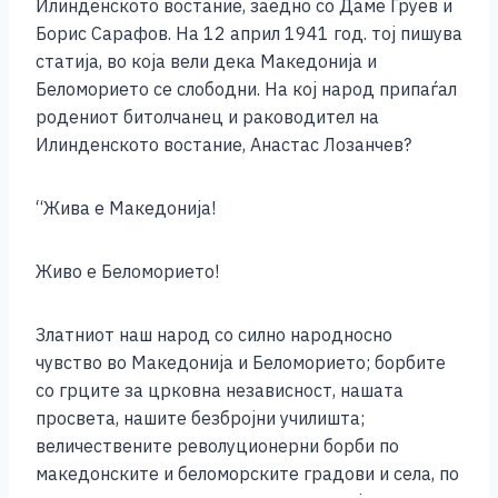
Илинденското востание, заедно со Даме Груев и
Борис Сарафов. На 12 април 1941 год. тој пишува
статија, во која вели дека Македонија и
Беломорието се слободни. На кој народ припаѓал
родениот битолчанец и раководител на
Илинденското востание, Анастас Лозанчев?
“Жива е Македонија!
Живо е Беломорието!
Златниот наш народ со силно народносно
чувство во Македонија и Беломорието; борбите
со грците за црковна независност, нашата
просвета, нашите безбројни училишта;
величествените револуционерни борби по
македонските и беломорските градови и села, по