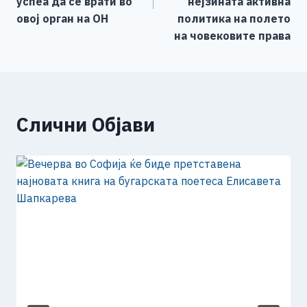
k
успеа да се врати во
нејзината активна
овој орган на ОН
политика на полето
на човековите права
Слични Објави