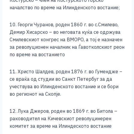
Костурско – член на Костурското горско
началство по време на Илинденското востание;
10. Георги Чуранов, роден 1860 г. во с.Смилево,
Демир Хисарско – во неговата куќа се одржува
Смилевскиот конгрес на ВМОРО, а тој е назначен
за револуционен началник на Ѓавотколскиот реон
по време на востанието
11. Христо Шалдев, роден 1876 г. во Гумендже –
се враќа од студии во Санкт Петербуг за да
учествува во Илинденското востание и се бори
во регионот на Скопје.
12. Лука Джеров, роден во 1869 г. во Битола –
раководител на Кичевскиот револуцинерен
комитет за време на Илиндеското востание