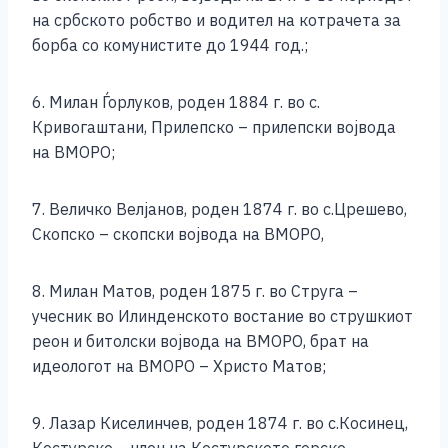
на србското робство и водител на котрачета за
борба со комунистите до 1944 год.;
6. Милан Ѓорлуков, роден 1884 г. во с.
Кривогаштани, Прилепско – прилепски војвода
на ВМОРО;
7. Величко Велјанов, роден 1874 г. во с.Црешево,
Скопско – скопски војвода на ВМОРО,
8. Милан Матов, роден 1875 г. во Струга –
учесник во Илинденското востание во струшкиот
реон и битолски војвода на ВМОРО, брат на
идеологот на ВМОРО – Христо Матов;
9. Лазар Киселинчев, роден 1874 г. во с.Косинец,