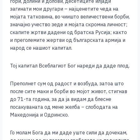
гори, долини и долови, десетиците илјади
загинати мои другари – најценетите чеда на
мојата татковина, во чиишто величествени борби,
значајно учество зеде и мојата скромна личност;
скапите жртви дадени од братска Русија; както
и преголемите жертви од българската армија и
народ се нашиот капитал.
Тој капитал Всеблагиот Бог нареди да даде плод.
Преполнет сум од радост и возбуда, затоа што
после сите маки и борби во мојот живот, стигнав
до 71-та година, за да ја видам да блесне
посакуваната од мене желба – слободата на
Македонија и Одринско.
Го молам Бога да ми даде уште сили да дочекам,