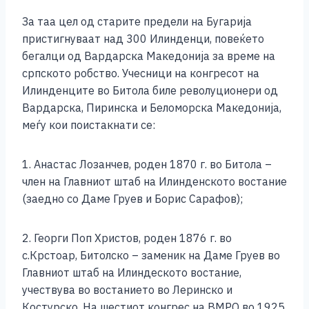
За таа цел од старите предели на Бугарија
пристигнуваат над 300 Илинденци, повеќето
бегалци од Вардарска Македонија за време на
српското робство. Учесници на конгресот на
Илинденците во Битола биле револуционери од
Вардарска, Пиринска и Беломорска Македонија,
меѓу кои поистакнати се:
1. Анастас Лозанчев, роден 1870 г. во Битола –
член на Главниот штаб на Илинденското востание
(заедно со Даме Груев и Борис Сарафов);
2. Георги Поп Христов, роден 1876 г. во
с.Крстоар, Битолско – заменик на Даме Груев во
Главниот штаб на Илиндеското востание,
учествува во востанието во Леринско и
Костурско. На шестиот конгрес на ВМРО во 1925