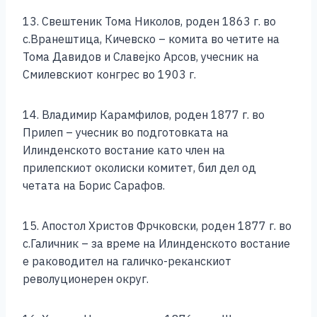
13. Свештеник Тома Николов, роден 1863 г. во
с.Вранештица, Кичевско – комита во четите на
Тома Давидов и Славејко Арсов, учесник на
Смилевскиот конгрес во 1903 г.
14. Владимир Карамфилов, роден 1877 г. во
Прилеп – учесник во подготовката на
Илинденското востание като член на
прилепскиот околиски комитет, бил дел од
четата на Борис Сарафов.
15. Апостол Христов Фрчковски, роден 1877 г. во
с.Галичник – за време на Илинденското востание
е раководител на галичко-реканскиот
револуционерен округ.