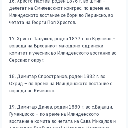
16. Христо Настев, роден 1876 г. во Штип –
делегат на Смилевскиот конгрес, по време на
Илиндеското востание се бори во Леринско, во
четата на Георги Поп Христов.
17. Христо Танушев, роден 1877 г. во Крушево –
војвода на Врховниот македоно-одрински
комитет и учесник во Илинденското востание во
Серскиот округ.
18. Димитар Спространов, роден 1882 г. во
Охрид – по време на Илинденското востание е
војвода во Кичевско.
19. Димитар Динев, роден 1880 г. во с.Бајалци,
Гуменџиско – по време на Илинденското
востание е комита во четата на Сава Михајлов и