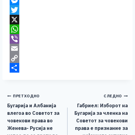
F
a
M
c
e
T
e
s
w
X
b
s
i
W
o
e
t
h
V
o
n
t
a
i
E
k
g
e
t
b
m
C
e
r
s
e
a
o
S
r
A
r
i
p
h
Навигација
ПРЕТХОДНО
СЛЕДНО
p
l
y
a
Бугарија и Албанија
Габриел: Изборот на
p
L
r
на
влегоа во Советот за
Бугарија за членка на
i
e
напис
човекови права во
Советот за човекови
n
Женева- Русија не
права е признание за