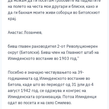
да можам да ги посетам гробовете на паднатите
на полето на честа мои другари и блиски, како и
да ги бакнам моите живи соборци во Битолскиот
крај.
Анастас Лозанчев,
бивш главен раководител 2-от Револуционерен
округ (Битолски). Бивш член на Главниот штаб на
Илинденското востание во 1903 год.”
Посебно е значајно чествувањето на 39-
годишнината од Илинденското востание во
Битола, каде што во периодот од 31 јули до 4
август 1942 год. се одржува и конгрес на
Илинденската организација. Потоа Илинденци
одат во посета и на село Смилево.