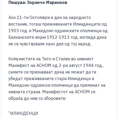
Пишува: Зоранчо Маринков
e
r
s
e
a
o
S
r
A
r
i
p
h
Ако 11-ти Октомври е ден на народното
p
l
y
a
востание, тогаш преживеаните Илинденците од
p
L
r
1903 год. и Македоно-одринските ополченци од
i
e
Балканските војни 1912-1913 год. изгледа дека
не се чувствувале како дел од тој народ.
n
k
Комунистите на Тито и Сталин во нивниот
Манифест на АСНОМ од 2-ри август 1944 год.,
самите си признаваат дека не можат да ги
убедат преживеаните стари Илинденци и
Македоно-одрински ополченци да преминат на
нивната страна. Манифестот на АСНОМ се
обраќа до нив со зборовите:
“ИЛИНДЕНЦИ