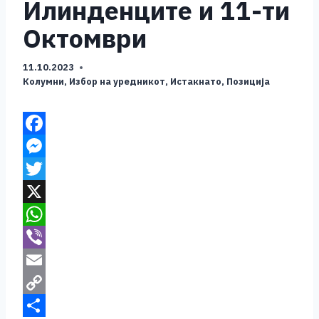
Илинденците и 11-ти
Октомври
11.10.2023
Колумни
,
Избор на уредникот
,
Истакнато
,
Позиција
F
a
M
c
e
T
e
s
w
X
b
s
i
W
o
e
t
h
V
o
n
t
a
i
E
k
g
e
t
b
m
C