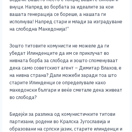
внуци. Напред во борбата за идеалите за кои
вашата генерација се бореше, а нашата ги
исполнува! Напред стари и млади за изградуване
на слободна Македонија!”
Зошто титовите комунисти не можеле да ги
убедат Илинденците да им се приклучат во
нивната борба за слобода и зошто споменуваат
дека само советскиот агент – Димитар Влахов, е
на нивна страна? Дали можеби заради тоа што
старите Илинденци се определувале како
македонски българи и веќе сметале дека живеат
во слобода?
Бидејќи за разлика од комунистичките титови
партизани, родени во Кралска Југославија и
образовани на српски јазик, старите илинденци и