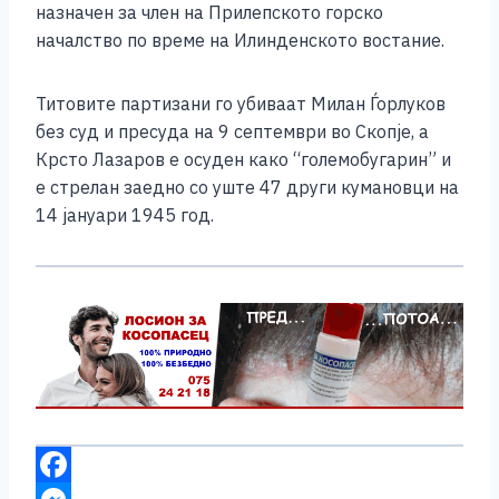
назначен за член на Прилепското горско
началство по време на Илинденското востание.
Титовите партизани го убиваат Милан Ѓорлуков
без суд и пресуда на 9 септември во Скопје, а
Крсто Лазаров е осуден како “големобугарин” и
е стрелан заедно со уште 47 други кумановци на
14 јануари 1945 год.