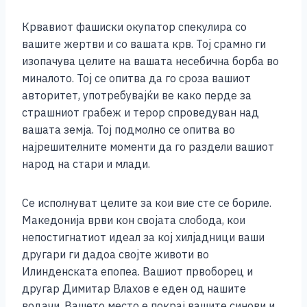
Крвавиот фашиски окупатор спекулира со
вашите жертви и со вашата крв. Тој срамно ги
изопачува целите на вашата несебична борба во
миналото. Тој се опитва да го сроза вашиот
авторитет, употребувајќи ве како перде за
страшниот грабеж и терор спроведуван над
вашата земја. Тој подмолно се опитва во
најрешителните моменти да го раздели вашиот
народ на стари и млади.
Се исполнуват целите за кои вие сте се бориле.
Македонија врви кон својата слобода, кои
непостигнатиот идеал за кој хилјадници ваши
другари ги дадоа својте животи во
Илинденската епопеа. Вашиот првоборец и
другар Димитар Влахов е еден од нашите
водачи. Вашето место е покрај вашите синови и