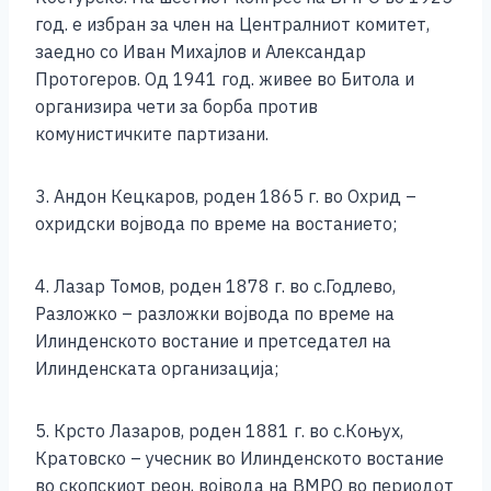
год. е избран за член на Централниот комитет,
заедно со Иван Михајлов и Александар
Протогеров. Од 1941 год. живее во Битола и
организира чети за борба против
комунистичките партизани.
3. Андон Кецкаров, роден 1865 г. во Охрид –
охридски војвода по време на востанието;
4. Лазар Томов, роден 1878 г. во с.Годлево,
Разложко – разложки војвода по време на
Илинденското востание и претседател на
Илинденската организација;
5. Крсто Лазаров, роден 1881 г. во с.Коњух,
Кратовско – учесник во Илинденското востание
во скопскиот реон, војвода на ВМРО во периодот