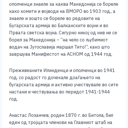
ополченци знаеле за каква Македонија се бореле
како комити и војводи на ВМОРО во 1903 год., а
знаеле и зошто се бореле во редовите на
Бугарската армија во Балканските војни и во
Првата светска војна. Сигурно никој од нив не се
борел за Македонија – “на чело со љубимиот
водач на Југославија маршал Тито!”, како што
завршува Манифестот на АСНОМ од 1944 год.
Преживеаните Илинденци и ополченци во 1941
год. со радост го дочекале доаѓањето на
бугарската армија и активно учествувале во сите
настани и чествувања во перидот 1941-1944
год.
Анастас Лозанчев, роден 1870 г. во Битола, бил
еден од тројцата членови на Главниот штаб на